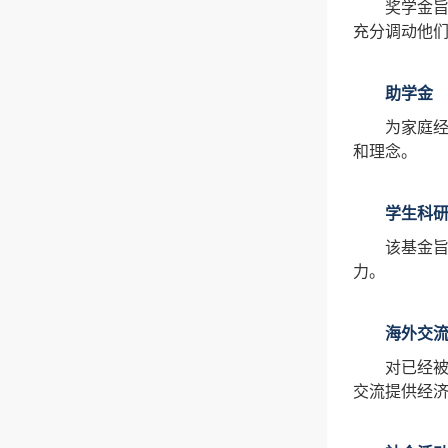
奖学金
充分调动他
助学金
为家庭经
和理念。
学生科
该基金
力。
海外交
对已经
交流提供经