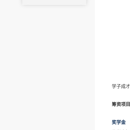
学子成
筹资项
奖学金