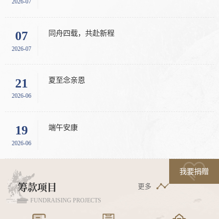
2026-07
2026-08
中央财经大学教育基金会（以下简称基金会）是2009年8月经教育部和民政部审核、国务院正式批准成立的非公募基金会。为了实现捐赠资金的保值增值，更好地支持基金会公益事业发展，依据《中华人民共和国慈善法》《慈善组织保值增值投资活动管理暂行办法》《基金会管理条例》以及《中央财经大学教育基金会对外投资管理办法》等法律法规，基金会决定面向符合条件的金融机构征集优质的投资产品。一、 征集机构资质要求（一） 基本资...
筹资项目：
奖学金
同舟四载，共赴新程
中央财经大学校友与基金工作办公室学生助理 岗位招聘启事
07
14
奖学金旨在奖励在学习、科研、社会实践、社会公益等方
2026-07
2026-07
中央财经大学是教育部、财政部和北京市人民政府共建的教育部直属高校，是国家“双一流”建设、“211工程”建设和首批“985优势学科创新平台”项目建设高校（www.cufe.edu.cn）。校友与基金工作办公室是学校承担校友、基金工作的职能部门，负责贯彻落实上级政策，制定校友、基金工作规划，统筹、协调并指导全校校友、基金工作，推动全校与海内外校友建立广泛的联系，拓展学校筹措资源的渠道，接收社会捐赠等工作。现因工作需要，...
面取得突出成就的优秀在校学生，增强学生的自信心和成
就感，充分调动他们的积极性和激发他们的个人潜能，为
未来走向社会做好充分的知识与能力储备。
夏至念亲恩
中央财经大学教育基金会存款产品询价函
21
19
助学金
2026-06
2026-03
中央财经大学教育基金会存款产品询价函 中央财经大学教育基金会（以下简称基金会）是2009年8月经教育部和民政部审核、国务院正式批准成立的非公募基金会。为了实现捐赠资金的保值增值，提高资金运营效率，更好地支持基金会公益事业发展，依据《银行结算账户管理办法》（中国人民银行令〔2003〕第5号）《中央财经大学教育基金会货币资金管理制度》（修订）等法律法规，基金会现决定对存款利率进行公开询价。征集对象基金会已开...
为家庭经济困难的学子提供一份助学金，帮助他们顺利完
成学业，是我们的心愿和目标，实现“自助、他助、助
端午安康
2025-2026学年第二学期校友与基金工作办公室 “三助一辅”岗位招聘启事
19
04
人...
查看详情 >
2026-06
2026-03
为发挥在校生“三助一辅”在人才培养、人力资源补充、助学助困等方面的多重作用，根据学校《关于开展2025-2026学年第二学期“三助一辅”岗位设聘工作的通知》，结合本部门工作实际，正式启动2025-2026学年第一学期研究生助管招聘工作。一、工作地点中央财经大学学院南路校区二、指导老师校友事业岗：王老师 010-62288405基金事业岗：王老师 010-62288192三、岗位职责校友事业岗：协助开展校友工作，必要时完成部门交办的其他...
我要捐赠
筹款项目
更多
FUNDRAISING PROJECTS