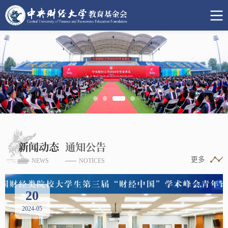
学科延揽和培养杰出的领军人才，创造良好的科研条件，
由于政府拨款相对有限，沙河校区的建设亟需海内外
平。具体包括持续对学校演艺团体增拨资源，支持艺术团
该基金旨在向突患重大疾病和遭遇重大突发事件的师
学院发展基金
推动研究工作的健康持续发展。
校友以及社会各界的大力支持和资助。为了更好地支持...
体和艺术工作者发展优质节目，促进文化交流；创办校园
生、校友和社会...
由社会各界捐赠汇集而成的非限定...
查看详情 >
文体艺术节，进一步打造品牌项目；推出艺术人才培训计
查看详情 >
查看详情 >
划；支持学生参与文化艺术活动；举办更多普及文化艺术
奖教金
的活动等。
奖教金主要用于奖励在学术上卓有建树、在师德方面
为人师表的优秀教...
...
查看详情 >
查看详情 >
新闻动态
通知公告
更多
NEWS
NOTICES
20
25
学子成才项目——为明天播种希望
2024-05
2023-01