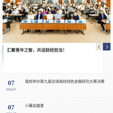
汇聚青年之智，共话财经担当！
中央财经大学教育基金会获得2023-2025年度公益性捐赠税前扣除资格
财政部 税务总局 民政部关于2022年度—2024年度和2023
年度-2025年度公益性社会组织捐赠税前扣除资格名单的
公告 财政部 税务总局 民政部公告2022年第40号 税前扣
除资格公告部分内容截图 根据《中华人民共和国企业所
我校举办第九届全球高校绿色金融研究大赛决赛
关于科研基金项目转拨经费的公示(王遥)
07
05
得税法》及《中华人民共和国企业所得税法实施条例》
有关规定，按照《财政部 税务总局 民政部关于公益性捐
2026-07
2026-08
项目名称：海洋生态保护与修复项目可融资性提升研究服务项目负责人：王遥受款项目负责人：赵韵倩转拨金额（万元）：35受款单位名称：杭州市上城区绿色价值投资研究中心受款单位银行账号：401374895286受款单位开户行：中国银行杭州钱江新城支行拨款理由说明：协助我方针对现有部分海洋生态保护与修复项目可融资性提升研究进行梳理，并完成《海洋生态保护与修复项目可融资性提升研究服务》，就海洋生态保护与修复项目可融资性提...
学子成才项目旨在为中财大优秀学子创造良好的学习环
赠税前扣除有关事项的公告》（财政部 税务总局 民政部
境，全面支持学校创新性人才培养，支持学生的全面发
公告2020年第27号）等有关要求，现将2022年度—2024
小暑启盛夏
中央财经大学教育基金会关于公开征集投资产品的邀约函
07
03
展。
年...