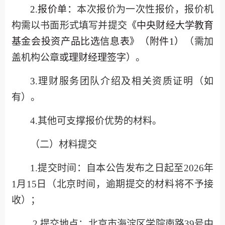
2.报价单：
本次报价为一次性报价，报价机
构需以书面形式
填写并
提交
《中央财经大学教育
基金会投资产品比选信息表》
（
附件
1
）
（需加
盖
机构
公章
或理财经理签字
）
。
3
.
理财服务团队介绍及相关资质证明（如
有）
。
4.
其他可支撑报价优势的材料。
（二）
材料提交
1.提交时间：自本公告发布之日起至
2026
年
1
月
15
日（北京时间，逾期提交的材料将不予接
收）；
2.提交地点：
北京市海淀区学院南路
39号中