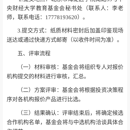
央财经大学教育基金会秘书处
（联系人：
李老
师
，联系电话：
17778193620
）。
3.
提交方式
：纸质
材料
密封后加盖印鉴
现场
送达或通过快递方式邮寄（以收件时间为准）
。
五、评审流程
（一）材料审核
：
基金会将组织专人对报价
机构提交的材料进行审核，
汇总
。
（二）方案评审
：
基金会
将根据投资决策程
序对各机构报价产品进行比选
。
（三）结果确认
：
评审结束后，将确定候选
合作机构名单，基金会将
与
中选机构洽谈具体合