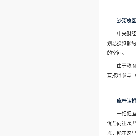
沙河校
中央财经
划总投资额约
的空间。
由于政
直接地参与
座椅认
一把把
憬与向往:到
点，能在这