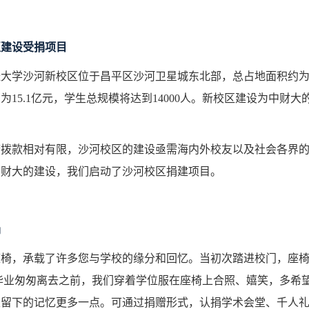
区建设受捐项目
大学沙河新校区位于昌平区沙河卫星城东北部，总占地面积约为118
为15.1亿元，学生总规模将达到14000人。新校区建设为中
府拨款相对有限，沙河校区的建设亟需海内外校友以及社会各界
中财大的建设，我们启动了沙河校区捐建项目。
捐
座椅，承载了许多您与学校的缘分和回忆。当初次踏进校门，座
毕业匆匆离去之前，我们穿着学位服在座椅上合照、嬉笑，多希
里留下的记忆更多一点。可通过捐赠形式，认捐学术会堂、千人