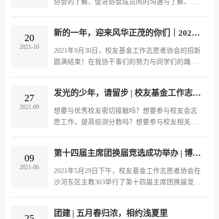
协会的了解、促进协会成员间的沟通与了解、增
强成员间凝聚力与向心力，校友基金协会沙河编
辑部于十月十五日在沙河主教102举办了一场别开
新的一年，迎来风华正茂的你们｜2021年校友基金协会招新圆满结束
生面的破冰活动。
20
2021-10
2021年9月30日，校友基金工作志愿者协会的招新
圆满结束！在我协干事们的努力与同学们的踊跃
参与下，我会各部门加入了一大批朝气蓬勃，才
华横溢的新成员。
发光的少年，请留步 | 校友基金工作志愿者协会招新进行时
27
2021-09
想要与优秀校友密切接触吗？想要参与校友会志
愿工作，提高综测分数吗？想要参与校友相关工
作，锻炼个人能力吗？这里有丰富的部门，有趣
的工作，优秀的伙伴，和谐的氛围……今年百团
第十四届主席团换届竞选成功举办 | 博学多艺，砥砺笃行
大战校友基金工作志愿者协会等你来！
09
2021-06
2021年5月29日下午，校友基金工作志愿者协会在
沙河东区主教303举行了第十四届主席团换届竞选
会议。
团建 | 五月春归浓，相约浅夏里
25